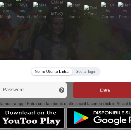
Nome Utente Entra
Social login
Password
Entra
la nostra app! Entra con facebook o altri social facendo click in Social l