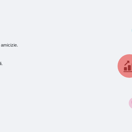
 amicizie.
i.