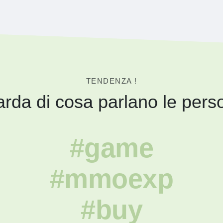
TENDENZA !
rda di cosa parlano le pers
#game
#mmoexp
#buy