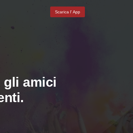
Scarica l' App
 gli amici
nti.